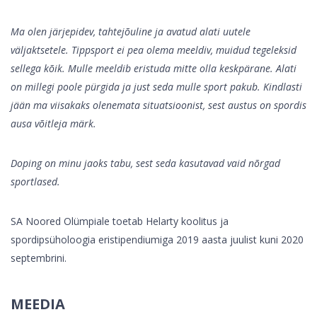
Ma olen järjepidev, tahtejõuline ja avatud alati uutele
väljaktsetele. Tippsport ei pea olema meeldiv, muidud tegeleksid
sellega kõik. Mulle meeldib eristuda mitte olla keskpärane. Alati
on millegi poole pürgida ja just seda mulle sport pakub. Kindlasti
jään ma viisakaks olenemata situatsioonist, sest austus on spordis
ausa võitleja märk.
Doping on minu jaoks tabu, sest seda kasutavad vaid nõrgad
sportlased.
SA Noored Olümpiale toetab Helarty koolitus ja
spordipsüholoogia eristipendiumiga 2019 aasta juulist kuni 2020
septembrini.
MEEDIA