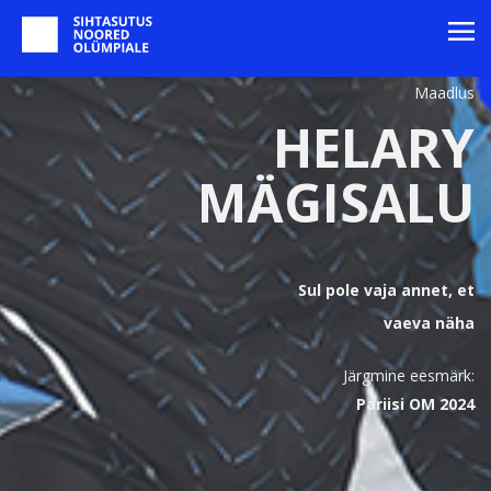
Maadlus
HELARY
MÄGISALU
Sul pole vaja annet, et
vaeva näha
Järgmine eesmärk:
Pariisi OM 2024